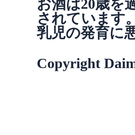
お酒は20歳を
されています
乳児の発育に
Copyright Daim
Product Enquiry
お名前
*