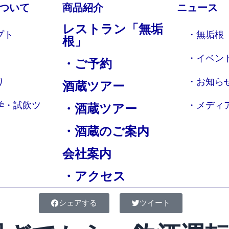
ついて
商品紹介
ニュース
レストラン「無垢
プト
・無垢根
根」
・イベン
・ご予約
り
・お知ら
酒蔵ツアー
学・試飲ツ
・メディ
・酒蔵ツアー
・酒蔵のご案内
会社案内
・アクセス
シェアする
ツイート