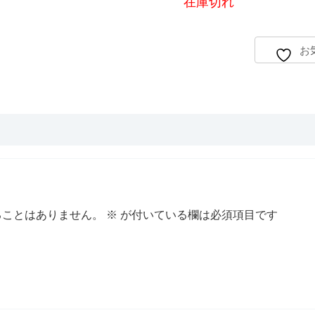
在庫切れ
者評価に
基づく5
段階評価
のうち、
お
4.00
点
ることはありません。
※
が付いている欄は必須項目です