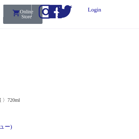
Login
Online
Store
 〉720ml
ュー)