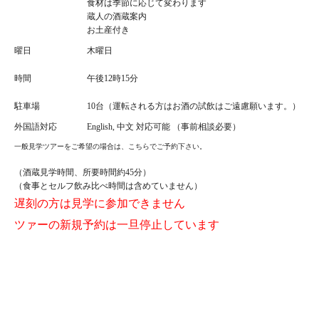
食材は季節に応じて変わります
蔵人の酒蔵案内
お土産付き
曜日
木曜日
時間
午後12時15分
駐車場
10台（運転される方はお酒の試飲はご遠慮願います。）
外国語対応
English, 中文 対応可能 （事前相談必要）
一般見学ツアーをご希望の場合は、こちらでご予約下さい。
（酒蔵見学時間、所要時間約45分）
（食事とセルフ飲み比べ時間は含めていません）
遅刻の方は見学に参加できません
ツァーの新規予約は一旦停止しています