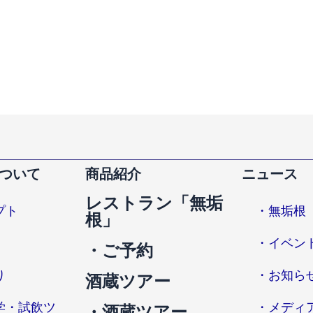
ついて
商品紹介
ニュース
レストラン「無垢
プト
・無垢根
根」
・イベン
・ご予約
り
・お知ら
酒蔵ツアー
学・試飲ツ
・メディ
・酒蔵ツアー