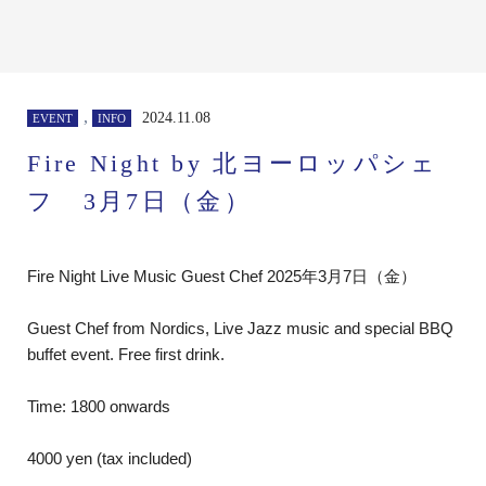
,
2024.11.08
EVENT
INFO
Fire Night by 北ヨーロッパシェ
フ 3月7日（金）
Fire Night Live Music Guest Chef 2025年3月7日（金）
Guest Chef from Nordics, Live Jazz music and special BBQ
buffet event. Free first drink.
Time: 1800 onwards
4000 yen (tax included)