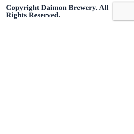
Copyright Daimon Brewery. All
Rights Reserved.
Product Enquiry
お名前
*
名
*
メールアドレス
*